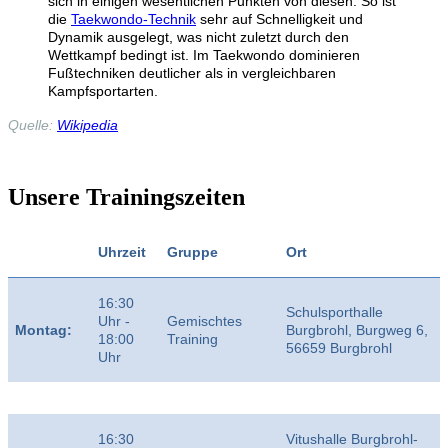
sich in einigen wesentlichen Punkten von diesen. So ist
die
Taekwondo-Technik
sehr auf Schnelligkeit und
Dynamik ausgelegt, was nicht zuletzt durch den
Wettkampf bedingt ist. Im Taekwondo dominieren
Fußtechniken deutlicher als in vergleichbaren
Kampfsportarten.
Quelle:
Wikipedia
Unsere Trainingszeiten
Uhrzeit
Gruppe
Ort
16:30
Schulsporthalle
Uhr -
Gemischtes
Montag:
Burgbrohl, Burgweg 6,
18:00
Training
56659 Burgbrohl
Uhr
16:30
Vitushalle Burgbrohl-